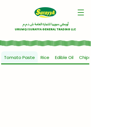
أورمقي سورييا للتجارة العامة ش.ذ.م.م
URUMQI SURAYYA GENERAL TRADING LLC
Tomato Paste
Rice
Edible Oil
Chips